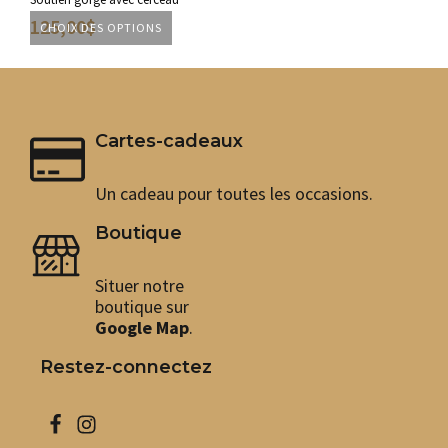
125,00
$
13
CHOIX DES OPTIONS
CH
Ce
Ce
produit
pro
a
a
plusieurs
plu
variations.
var
Cartes-cadeaux
Les
Les
options
opt
peuvent
peu
Un cadeau pour toutes les occasions.
être
êtr
choisies
cho
Boutique
sur
sur
la
la
page
pag
Situer notre
du
du
boutique sur
produit
pro
Google Map
.
Restez-connectez