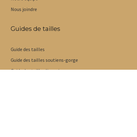
Nous joindre
Guides de tailles
Guide des tailles
Guide des tailles soutiens-gorge
Guide des tailles lingerie
Guide styles de culottes
Guide tailles maillots de bain
Guide des tailles pyjamas
Guide des tailles pantoufles et sandales