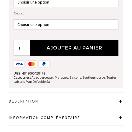
Couleur
quantité
AJOUTER AU PANIER
de
Soutien-
gorge
avec
cerceau
marie
UGS :
4849000428478
jo
Catégories :
Avec cerceaux
,
Marques
,
Saisons
,
Soutiens-gorge
,
Toutes
saisons
,
Van De Velde Sa
DESCRIPTION
INFORMATION COMPLÉMENTAIRE