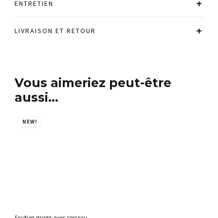
ENTRETIEN
LIVRAISON ET RETOUR
Vous aimeriez peut-être
aussi…
NEW!
N
Soutien gorge avec cerceau
Sout