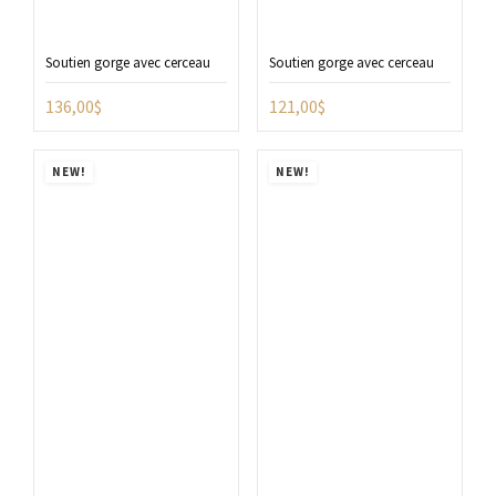
Soutien gorge avec cerceau
Soutien gorge avec cerceau
136,00
$
121,00
$
NEW!
NEW!