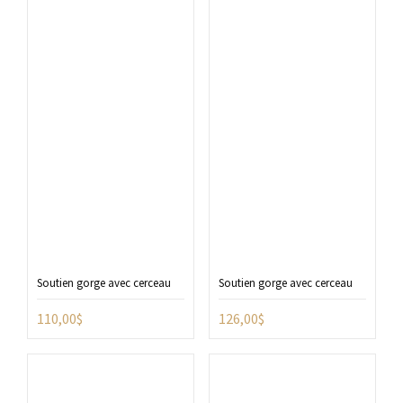
Soutien gorge avec cerceau
Soutien gorge avec cerceau
110,00
$
126,00
$