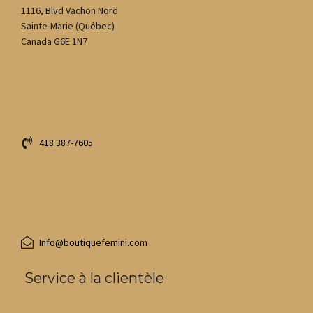
1116, Blvd Vachon Nord
Sainte-Marie (Québec)
Canada G6E 1N7
418 387-7605
Info@boutiquefemini.com
Service à la clientèle