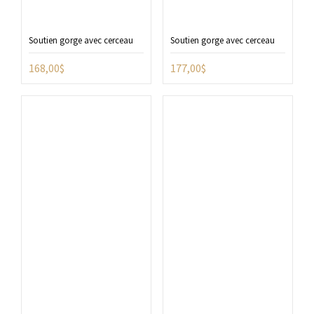
Soutien gorge avec cerceau
Soutien gorge avec cerceau
168,00
$
177,00
$