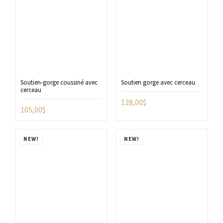
Soutien-gorge coussiné avec
Soutien gorge avec cerceau
cerceau
128,00
$
105,00
$
NEW!
NEW!