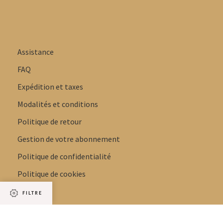
Assistance
FAQ
Expédition et taxes
Modalités et conditions
Politique de retour
Gestion de votre abonnement
Politique de confidentialité
Politique de cookies
Soldes
FILTRE