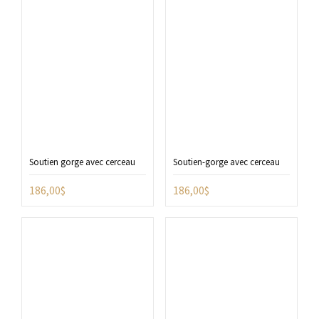
Soutien gorge avec cerceau
Soutien-gorge avec cerceau
186,00
$
186,00
$