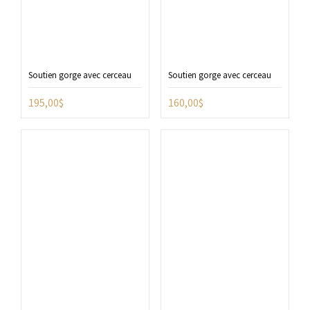
Soutien gorge avec cerceau
Soutien gorge avec cerceau
195,00
$
160,00
$