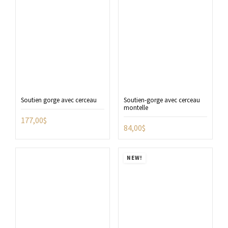
Soutien gorge avec cerceau
Soutien-gorge avec cerceau
montelle
177,00
$
84,00
$
NEW!