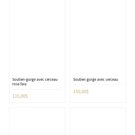
Soutien-gorge avec cerceau
Soutien gorge avec cerceau
rosa faia
150,00
$
115,00
$