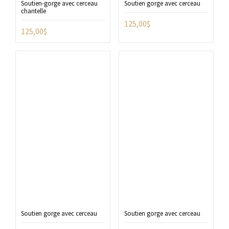
Soutien-gorge avec cerceau
Soutien gorge avec cerceau
chantelle
125,00
$
125,00
$
Soutien gorge avec cerceau
Soutien gorge avec cerceau