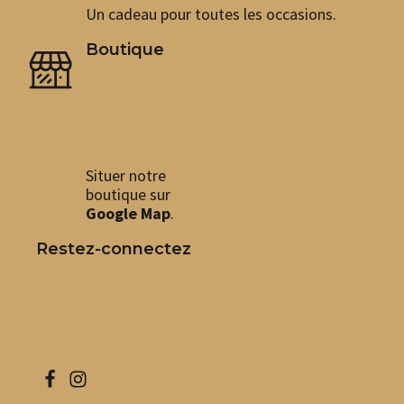
Un cadeau pour toutes les occasions.
Boutique
Situer notre
boutique sur
Google Map
.
Restez-connectez