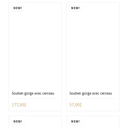
NEW!
NEW!
Soutien gorge avec cerceau
Soutien gorge avec cerceau
177,00
$
57,00
$
NEW!
NEW!