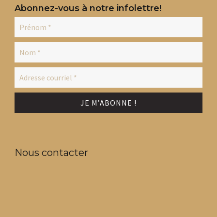
Abonnez-vous à notre infolettre!
Nous contacter