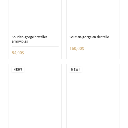
Soutien-gorge bretelles
Soutien-gorge en dentelle.
amovibles
160,00
$
84,00
$
NEW!
NEW!