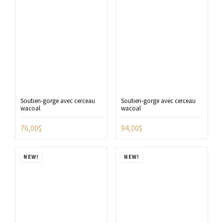
Soutien-gorge avec cerceau
Soutien-gorge avec cerceau
wacoal
wacoal
76,00
$
94,00
$
NEW!
NEW!