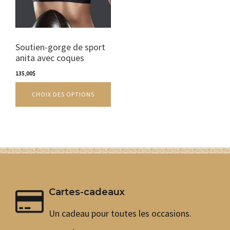
options
peuvent
être
choisies
sur
Soutien-gorge de sport
la
anita avec coques
page
135,00
$
du
produit
CHOIX DES OPTIONS
Cartes-cadeaux
Un cadeau pour toutes les occasions.