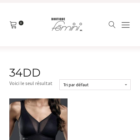
0
34DD
Voici le seul résultat
Ce
produit
a
plusieurs
variations.
Les