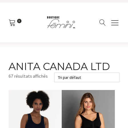
0
ANITA CANADA LTD
67 résultats affichés
Ce
produit
a
plusieurs
variations.
Les