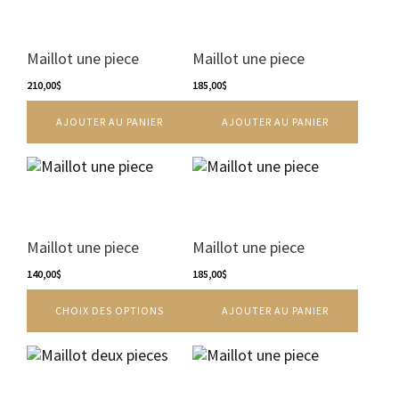
du
produit
Maillot une piece
Maillot une piece
210,00
$
185,00
$
AJOUTER AU PANIER
AJOUTER AU PANIER
Ce
produit
a
plusieurs
variations.
Maillot une piece
Maillot une piece
Les
options
140,00
$
185,00
$
peuvent
CHOIX DES OPTIONS
AJOUTER AU PANIER
être
choisies
sur
Ce
la
produit
page
a