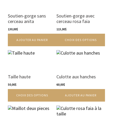
page
a
du
plusieurs
produit
variations.
Soutien-gorge sans
Soutien-gorge avec
Les
cerceau anita
cerceau rosa faia
options
130,00
$
peuvent
115,00
$
être
AJOUTER AU PANIER
CHOIX DES OPTIONS
choisies
sur
la
Ce
page
produit
du
a
produit
plusieurs
variations.
Taille haute
Culotte aux hanches
Les
options
50,00
$
60,00
$
peuvent
CHOIX DES OPTIONS
AJOUTER AU PANIER
être
choisies
sur
Ce
la
produit