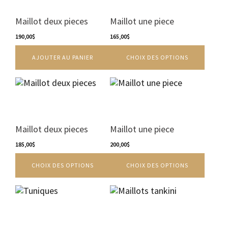
du
plusieurs
produit
variations.
Maillot deux pieces
Maillot une piece
Les
190,00
$
options
165,00
$
peuvent
AJOUTER AU PANIER
CHOIX DES OPTIONS
être
choisies
sur
Ce
Ce
la
produit
produit
page
a
a
du
plusieurs
plusieurs
produit
variations.
variations.
Maillot deux pieces
Maillot une piece
Les
Les
options
185,00
$
options
200,00
$
peuvent
peuvent
CHOIX DES OPTIONS
CHOIX DES OPTIONS
être
être
choisies
choisies
sur
sur
la
la
page
page
du
du