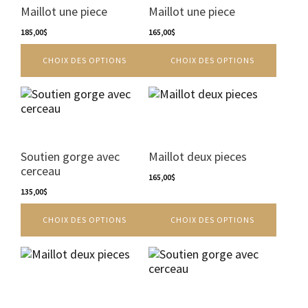
variations.
variations.
Maillot une piece
Maillot une piece
Les
Les
options
185,00
$
options
165,00
$
peuvent
peuvent
CHOIX DES OPTIONS
CHOIX DES OPTIONS
être
être
choisies
choisies
sur
sur
Ce
Ce
la
la
produit
produit
page
page
a
a
du
du
plusieurs
plusieurs
produit
produit
variations.
variations.
Soutien gorge avec
Maillot deux pieces
Les
Les
cerceau
options
options
165,00
$
peuvent
135,00
$
peuvent
être
être
CHOIX DES OPTIONS
CHOIX DES OPTIONS
choisies
choisies
sur
sur
la
la
Ce
Ce
page
page
produit
produit
du
du
a
a
produit
produit
plusieurs
plusieurs