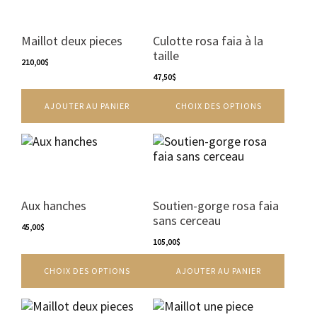
page
a
du
plusieurs
produit
variations.
Maillot deux pieces
Culotte rosa faia à la
Les
taille
210,00
$
options
peuvent
47,50
$
être
AJOUTER AU PANIER
CHOIX DES OPTIONS
choisies
sur
la
Ce
page
produit
du
a
produit
plusieurs
variations.
Aux hanches
Soutien-gorge rosa faia
Les
sans cerceau
options
45,00
$
peuvent
105,00
$
être
CHOIX DES OPTIONS
AJOUTER AU PANIER
choisies
sur
la
Ce