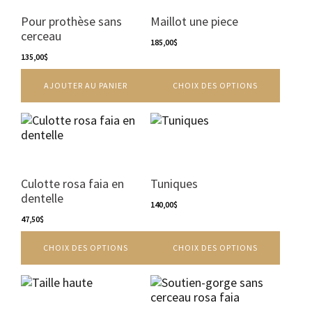
plusieurs
variations.
Pour prothèse sans
Maillot une piece
Les
cerceau
options
185,00
$
135,00
$
peuvent
être
AJOUTER AU PANIER
CHOIX DES OPTIONS
choisies
sur
la
Ce
Ce
page
produit
produit
du
a
a
produit
plusieurs
plusieurs
variations.
variations.
Culotte rosa faia en
Tuniques
Les
Les
dentelle
options
options
140,00
$
peuvent
47,50
$
peuvent
être
être
CHOIX DES OPTIONS
CHOIX DES OPTIONS
choisies
choisies
sur
sur
la
la
Ce
Ce
page
page
produit
produit
du
du
a
a