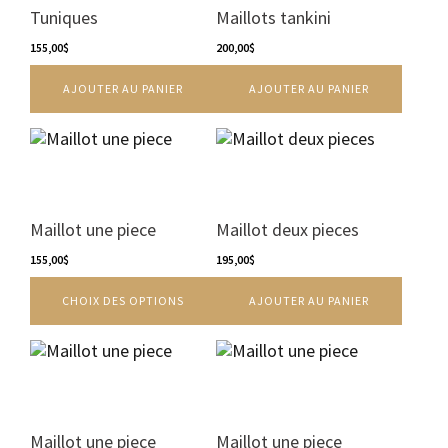
produit
produit
Tuniques
Maillots tankini
155,00
$
200,00
$
AJOUTER AU PANIER
AJOUTER AU PANIER
Ce
produit
a
plusieurs
variations.
Maillot une piece
Maillot deux pieces
Les
options
155,00
$
195,00
$
peuvent
CHOIX DES OPTIONS
AJOUTER AU PANIER
être
choisies
sur
Ce
Ce
la
produit
produit
page
a
a
du
plusieurs
plusieurs
produit
variations.
variations.
Maillot une piece
Maillot une piece