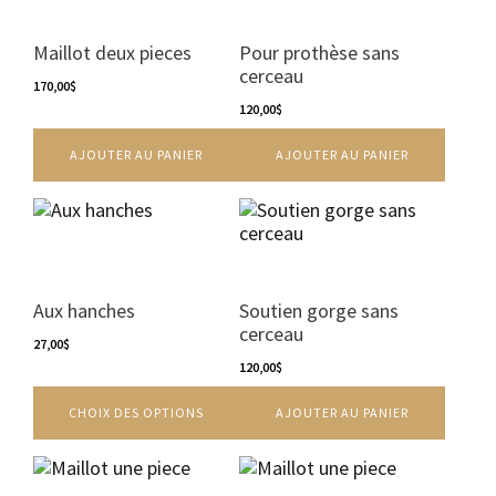
Maillot deux pieces
Pour prothèse sans
cerceau
170,00
$
120,00
$
AJOUTER AU PANIER
AJOUTER AU PANIER
Ce
produit
a
plusieurs
variations.
Aux hanches
Soutien gorge sans
Les
cerceau
options
27,00
$
peuvent
120,00
$
être
CHOIX DES OPTIONS
AJOUTER AU PANIER
choisies
sur
la
page