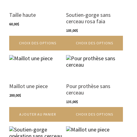
produit
produit
plusieurs
plusieurs
variations.
variations.
Taille haute
Soutien-gorge sans
Les
Les
cerceau rosa faia
options
60,00
$
options
peuvent
peuvent
105,00
$
être
être
CHOIX DES OPTIONS
CHOIX DES OPTIONS
choisies
choisies
sur
sur
la
la
Ce
page
page
produit
du
du
a
produit
produit
plusieurs
variations.
Maillot une piece
Pour prothèse sans
Les
cerceau
200,00
$
options
peuvent
135,00
$
être
AJOUTER AU PANIER
CHOIX DES OPTIONS
choisies
sur
la
Ce
page
produit