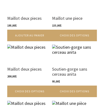
page
produit
du
a
produit
plusieurs
variations.
Maillot deux pieces
Maillot une piece
Les
195,00
$
options
155,00
$
peuvent
AJOUTER AU PANIER
CHOIX DES OPTIONS
être
choisies
sur
Ce
Ce
la
produit
produit
page
a
a
du
plusieurs
plusieurs
produit
variations.
variations.
Maillot deux pieces
Soutien-gorge sans
Les
Les
cerceau anita
options
200,00
$
options
peuvent
peuvent
95,00
$
être
être
CHOIX DES OPTIONS
CHOIX DES OPTIONS
choisies
choisies
sur
sur
la
la
page
page