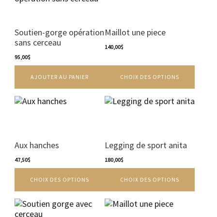
du
a
produit
plusieurs
variations.
Soutien-gorge opération
Maillot une piece
Les
sans cerceau
options
140,00
$
95,00
$
peuvent
être
AJOUTER AU PANIER
CHOIX DES OPTIONS
choisies
sur
la
Ce
Ce
page
produit
produit
du
a
a
produit
plusieurs
plusieurs
variations.
variations.
Aux hanches
Legging de sport anita
Les
Les
options
47,50
$
options
180,00
$
peuvent
peuvent
CHOIX DES OPTIONS
CHOIX DES OPTIONS
être
être
choisies
choisies
sur
sur
Ce
la
la
produit