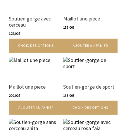
page
page
a
du
du
plusieurs
produit
produit
variations.
Soutien gorge avec
Maillot une piece
Les
cerceau
options
155,00
$
peuvent
125,00
$
être
CHOIX DES OPTIONS
AJOUTER AU PANIER
choisies
sur
la
Ce
page
produit
du
a
produit
plusieurs
variations.
Maillot une piece
Soutien-gorge de sport
Les
200,00
$
options
135,00
$
peuvent
AJOUTER AU PANIER
CHOIX DES OPTIONS
être
choisies
sur
Ce
la
produit