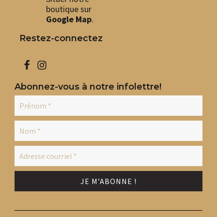
boutique sur
du
du
produit
pro
Google Map
.
Restez-connectez
Abonnez-vous à notre infolettre!