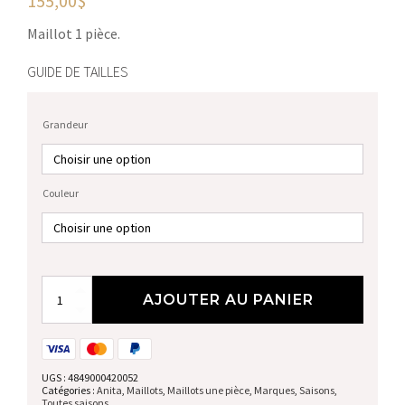
155,00
$
Maillot 1 pièce.
GUIDE DE TAILLES
Grandeur
Couleur
quantité
AJOUTER AU PANIER
de
Maillot
une
piece
UGS :
4849000420052
Catégories :
Anita
,
Maillots
,
Maillots une pièce
,
Marques
,
Saisons
,
Toutes saisons