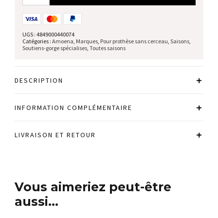
Pour
prothèse
sans
cerceau
UGS :
4849000440074
Catégories :
Amoena
,
Marques
,
Pour prothèse sans cerceau
,
Saisons
,
Soutiens-gorge spécialises
,
Toutes saisons
DESCRIPTION
INFORMATION COMPLÉMENTAIRE
LIVRAISON ET RETOUR
Vous aimeriez peut-être
aussi…