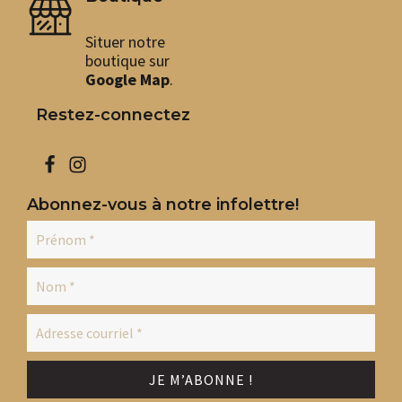
sur
sur
la
la
Situer notre
page
pag
du
du
boutique sur
produit
pro
Google Map
.
Restez-connectez
Abonnez-vous à notre infolettre!