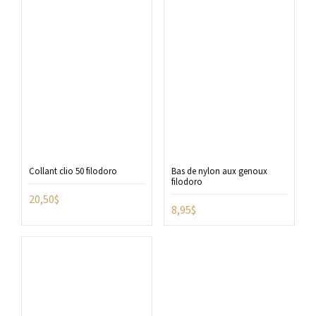
Collant clio 50 filodoro
Bas de nylon aux genoux
filodoro
20,50
$
8,95
$