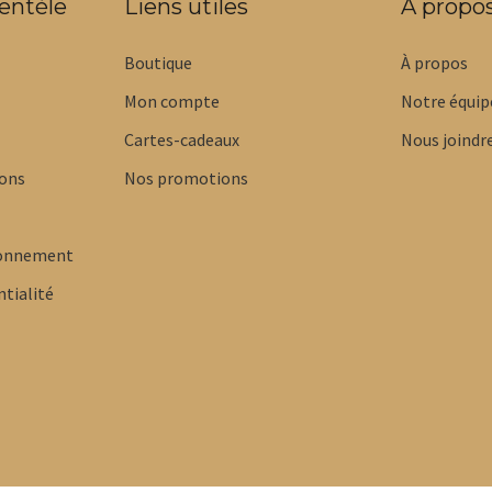
ientèle
Liens utiles
À propo
Boutique
À propos
Mon compte
Notre équip
Cartes-cadeaux
Nous joindr
ions
Nos promotions
bonnement
ntialité