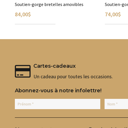
Soutien-gorge bretelles amovibles
Soutien-gor
84,00
$
74,00
$
CHOIX DES OPTIONS
CHOIX DES
Ce
Ce
produit
produit
a
a
plusieurs
plusieurs
variations.
variations.
Les
Les
Cartes-cadeaux
options
options
peuvent
peuvent
Un cadeau pour toutes les occasions.
être
être
choisies
choisies
Abonnez-vous à notre infolettre!
sur
sur
la
la
page
page
du
du
produit
produit