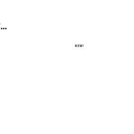
i…
NEW!