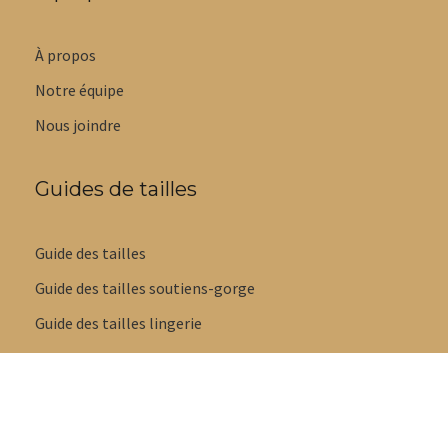
À propos
Notre équipe
Nous joindre
Guides de tailles
Guide des tailles
Guide des tailles soutiens-gorge
Guide des tailles lingerie
Guide styles de culottes
Guide tailles maillots de bain
Guide des tailles pyjamas