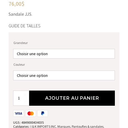
76,00
$
Sandale JJS.
GUIDE DE TAILLES
Grandeur
Couleur
quantité
AJOUTER AU PANIER
de
Sandales
UGS :
4849000434035
Catégories :
I & K IMPORTS INC
,
Marques
,
Pantoufles & sandales
,