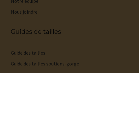
Notre équipe
Nous joindre
Guides de tailles
Guide des tailles
Guide des tailles soutiens-gorge
Guide des tailles lingerie
Guide styles de culottes
Guide tailles maillots de bain
Guide des tailles pyjamas
Guide des tailles pantoufles et sandales