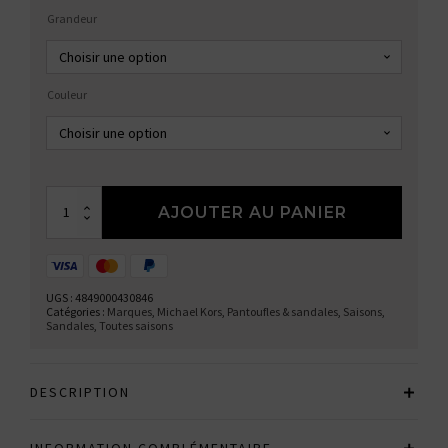
Grandeur
Couleur
quantité
AJOUTER AU PANIER
de
Sandales
UGS :
4849000430846
Catégories :
Marques
,
Michael Kors
,
Pantoufles & sandales
,
Saisons
,
Sandales
,
Toutes saisons
DESCRIPTION