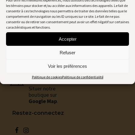
Pour offrir les meilleures expériences, nous utilisons des technologies telles que
125,00
$
13
les témoins pour stocker et/ou accéder aux informations des appareils. Le fait de
CHOIX DES OPTIONS
CH
consentir à ces technologies nous permettra de traiter des données telles que le
Ce
Ce
comportement de navigation ou les ID uniques sur ce site. Le fait de ne pas
produit
pro
consentir ou de retirer son consentement peut avoir un effet négatif sur certaines
a
a
caractéristiques et fonctions.
plusieurs
plu
variations.
var
Accepter
Les
Les
Cartes-cadeaux
options
opt
Refuser
peuvent
peu
être
êtr
Un cadeau pour toutes les occasions.
choisies
cho
Voir les préférences
sur
sur
Boutique
la
la
Politique de cookies
Politique de confidentialité
page
pag
Situer notre
du
du
produit
pro
boutique sur
Google Map
.
Restez-connectez