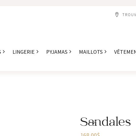
TROUV
S
LINGERIE
PYJAMAS
MAILLOTS
VÊTEME
Sandales
168,00
$