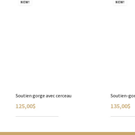
NEW!
NEW!
Soutien gorge avec cerceau
Soutien-gor
125,00
$
135,00
$
CHOIX DES OPTIONS
CHOIX DES
Ce
Ce
produit
produit