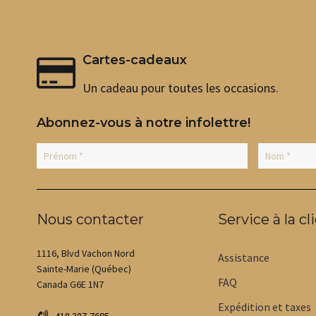
a
a
plusieurs
plusieurs
variations.
variations.
Les
Les
Cartes-cadeaux
options
options
peuvent
peuvent
Un cadeau pour toutes les occasions.
être
être
choisies
choisies
sur
sur
Abonnez-vous à notre infolettre!
la
la
page
page
du
du
produit
produit
Nous contacter
Service à la cl
1116, Blvd Vachon Nord
Assistance
Sainte-Marie (Québec)
FAQ
Canada G6E 1N7
Expédition et taxes