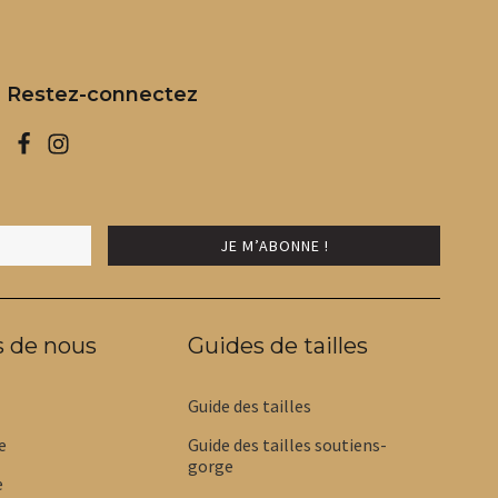
a
a
plusieurs
plus
variations.
varia
Les
Les
Restez-connectez
options
opti
peuvent
peuv
être
être
choisies
choi
sur
sur
la
la
page
pag
du
du
produit
prod
s de nous
Guides de tailles
Guide des tailles
e
Guide des tailles soutiens-
gorge
e