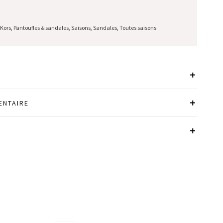
 Kors
,
Pantoufles & sandales
,
Saisons
,
Sandales
,
Toutes saisons
ENTAIRE