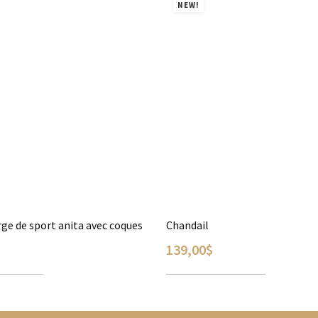
NEW!
ge de sport anita avec coques
Chandail
139,00
$
 OPTIONS
AJOUTER AU PANIER