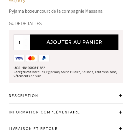
94,00
$
Pyjama boxeur court de la compagnie Massana.
GUIDE DE TAILLES
quantité
AJOUTER AU PANIER
de
Pyjama
UGS :
4849000341852
Catégories :
Marques
,
Pyjamas
,
Saint-Hilaire
,
Saisons
,
Toutes saisons
,
Vêtements de nuit
DESCRIPTION
INFORMATION COMPLÉMENTAIRE
LIVRAISON ET RETOUR