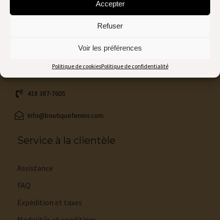
Accepter
Nous contacter
Refuser
Voir les préférences
1116, Blvd Vachon Nord
Sainte-Marie (Québec)
Politique de cookies
Politique de confidentialité
Canada G6E 1N7
418 387-7605
Info@boutiquefemini.com
Service à la clientèle
Assistance
FAQ
Expédition et taxes
Modalités et conditions