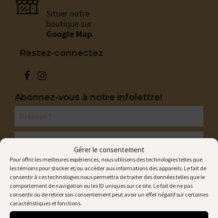
Situer notre
boutique sur
Google Map
.
Restez-connectez
Abonnez-vous à notre infolettre!
Gérer le consentement
Pour offrir les meilleures expériences, nous utilisons des technologies telles que
les témoins pour stocker et/ou accéder aux informations des appareils. Le fait de
consentir à ces technologies nous permettra de traiter des données telles que le
comportement de navigation ou les ID uniques sur ce site. Le fait de ne pas
consentir ou de retirer son consentement peut avoir un effet négatif sur certaines
caractéristiques et fonctions.