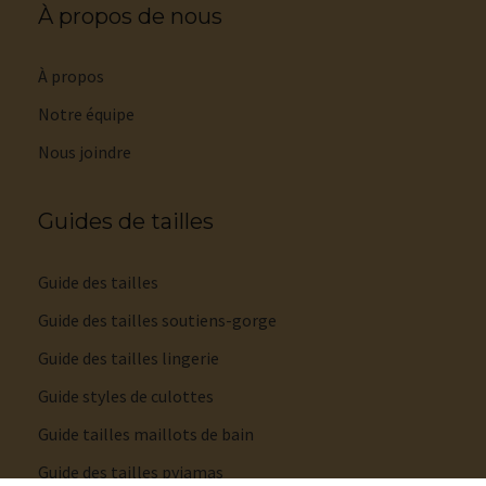
À propos de nous
À propos
Notre équipe
Nous joindre
Guides de tailles
Guide des tailles
Guide des tailles soutiens-gorge
Guide des tailles lingerie
Guide styles de culottes
Guide tailles maillots de bain
Guide des tailles pyjamas