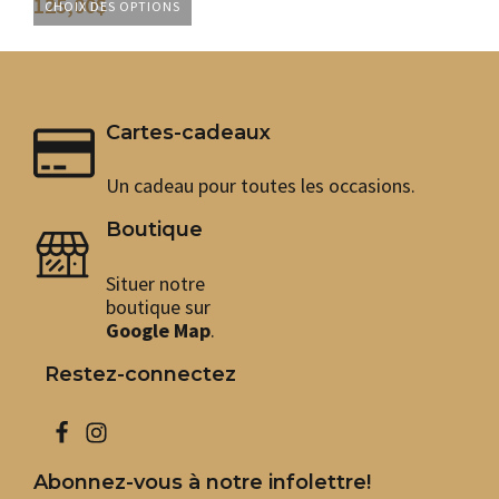
125,00
$
84
CHOIX DES OPTIONS
CH
Ce
Ce
produit
pro
a
a
plusieurs
plu
variations.
var
Cartes-cadeaux
Les
Les
options
opt
peuvent
peu
Un cadeau pour toutes les occasions.
être
êtr
choisies
cho
Boutique
sur
sur
la
la
Situer notre
page
pag
boutique sur
du
du
Google Map
.
produit
pro
Restez-connectez
Abonnez-vous à notre infolettre!