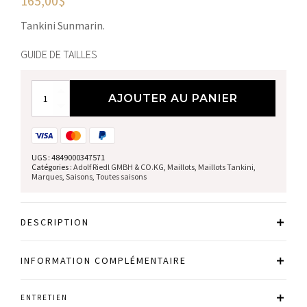
165,00
$
Tankini Sunmarin.
GUIDE DE TAILLES
quantité
AJOUTER AU PANIER
de
Maillots
tankini
UGS :
4849000347571
Catégories :
Adolf Riedl GMBH & CO.KG
,
Maillots
,
Maillots Tankini
,
Marques
,
Saisons
,
Toutes saisons
DESCRIPTION
INFORMATION COMPLÉMENTAIRE
ENTRETIEN