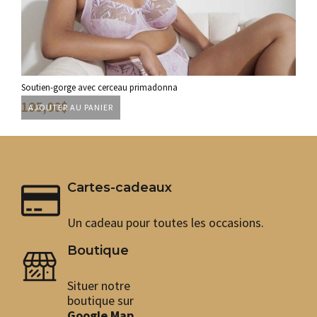
Soutien-gorge avec cerceau primadonna
Sout
195,00
$
12
CH
AJOUTER AU PANIER
Ce
pro
a
plu
var
Cartes-cadeaux
Les
opt
peu
Un cadeau pour toutes les occasions.
êtr
cho
Boutique
sur
la
Situer notre
pag
boutique sur
du
pro
Google Map
.