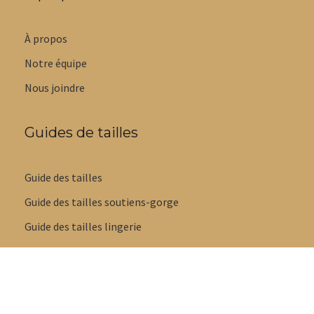
À propos
Notre équipe
Nous joindre
Guides de tailles
Guide des tailles
Guide des tailles soutiens-gorge
Guide des tailles lingerie
Guide styles de culottes
Guide tailles maillots de bain
Guide des tailles pyjamas