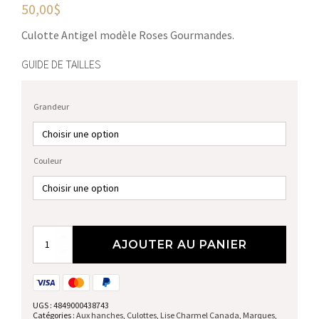
50,00
$
Culotte Antigel modèle Roses Gourmandes.
GUIDE DE TAILLES
Grandeur
Couleur
quantité
AJOUTER AU PANIER
de
Aux
hanches
UGS :
4849000438743
Catégories :
Aux hanches
,
Culottes
,
Lise Charmel Canada
,
Marques
,