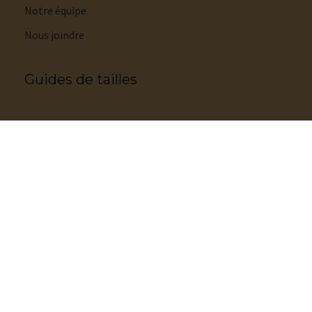
Notre équipe
Nous joindre
Guides de tailles
Guide des tailles
Guide des tailles soutiens-gorge
Guide des tailles lingerie
Guide styles de culottes
Guide tailles maillots de bain
Guide des tailles pyjamas
Guide des tailles pantoufles et sandales