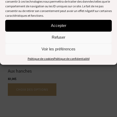
consentir à ces technologies nous permettra de traiter des données telles que le
comportement de navigation ou les ID uniques sur ce site. Le fait de ne pas
consentir ou de retirer son consentement peut avoir un effet négatif sur certaines
Aux hanches
Aux hanches
caractéristiques et fonctions.
158,00
$
58,00
$
Accepter
AJOUTER AU PANIER
AJOUTER AU PANIER
Refuser
Ce
Voir les préférences
produit
a
Politique de cookies
Politique de confidentialité
plusieurs
variations.
Aux hanches
Les
options
83,00
$
peuvent
CHOIX DES OPTIONS
être
choisies
sur
la
page