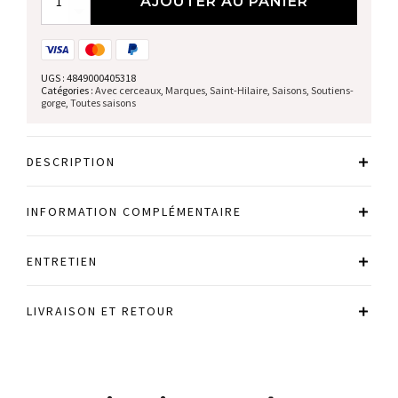
AJOUTER AU PANIER
de
Soutien
gorge
avec
cerceau
UGS :
4849000405318
Catégories :
Avec cerceaux
,
Marques
,
Saint-Hilaire
,
Saisons
,
Soutiens-
gorge
,
Toutes saisons
DESCRIPTION
INFORMATION COMPLÉMENTAIRE
ENTRETIEN
LIVRAISON ET RETOUR