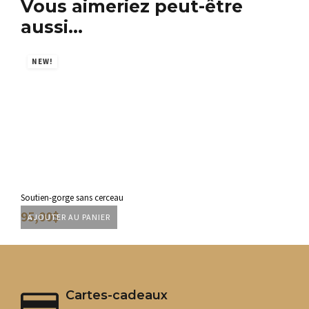
Vous aimeriez peut-être
aussi…
NEW!
N
Soutien-gorge sans cerceau
Sout
95,00
$
12
CH
AJOUTER AU PANIER
Ce
pro
a
plu
var
Cartes-cadeaux
Les