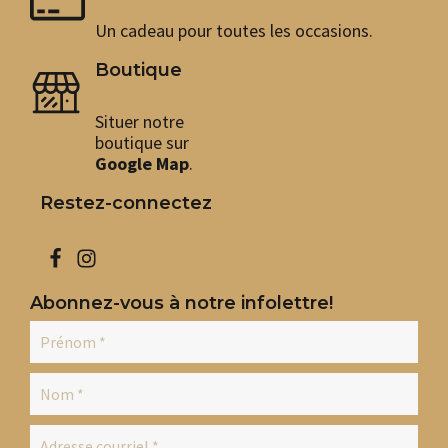
opt
peu
Un cadeau pour toutes les occasions.
êtr
cho
Boutique
sur
la
Situer notre
pag
du
boutique sur
pro
Google Map
.
Restez-connectez
Abonnez-vous à notre infolettre!