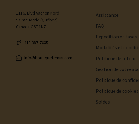
1116, Blvd Vachon Nord
Assistance
Sainte-Marie (Québec)
FAQ
Canada G6E 1N7
Expédition et taxes
418 387-7605
Modalités et condit
Info@boutiquefemini.com
Politique de retour
Gestion de votre a
Politique de confide
Politique de cookies
Soldes