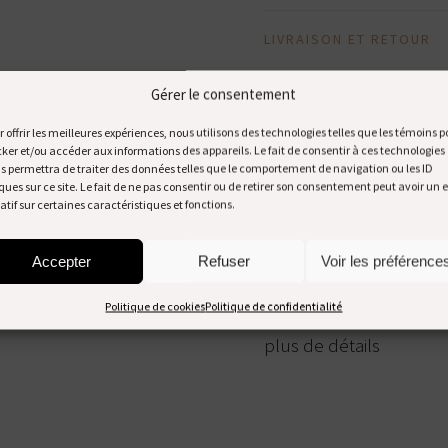
LIVRAISON ET RETOUR
Gérer le consentement
Livraison au Can
Frais de livraiso
r offrir les meilleures expériences, nous utilisons des technologies telles que les témoins p
cker et/ou accéder aux informations des appareils. Le fait de consentir à ces technologies
Frais de livraiso
s permettra de traiter des données telles que le comportement de navigation ou les ID
ques sur ce site. Le fait de ne pas consentir ou de retirer son consentement peut avoir un e
inférieure à 100$
atif sur certaines caractéristiques et fonctions.
Livraison gratuit
Cet article est éli
Accepter
Refuser
Voir les préférence
Politique de cookies
Politique de confidentialité
Référez-vous à la
politi
plus de détails