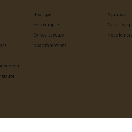
Boutique
À propos
Mon compte
Notre équip
Cartes-cadeaux
Nous joindr
ions
Nos promotions
bonnement
ntialité