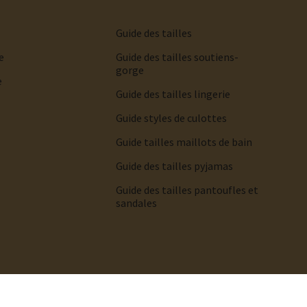
Guide des tailles
e
Guide des tailles soutiens-
gorge
e
Guide des tailles lingerie
Guide styles de culottes
Guide tailles maillots de bain
Guide des tailles pyjamas
Guide des tailles pantoufles et
sandales