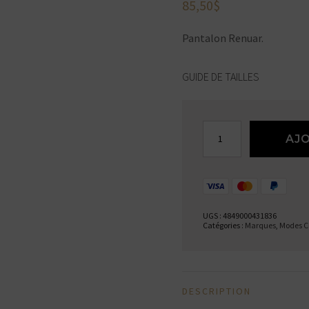
85,50
$
Pantalon Renuar.
GUIDE DE TAILLES
quantité
AJO
de
Pantalon
UGS :
4849000431836
Catégories :
Marques
,
Modes C
DESCRIPTION