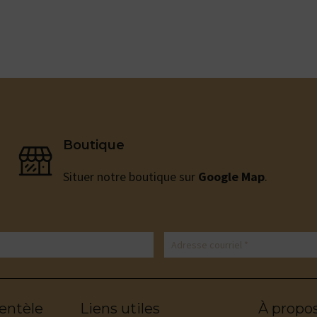
Boutique
Situer notre boutique sur
Google Map
.
ientèle
Liens utiles
À propo