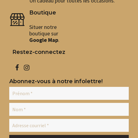
Un cadeau pour toutes les occasions.
peuvent
peu
être
êtr
choisies
cho
Boutique
sur
sur
la
la
Situer notre
page
pag
boutique sur
du
du
Google Map
.
produit
pro
Restez-connectez
Abonnez-vous à notre infolettre!