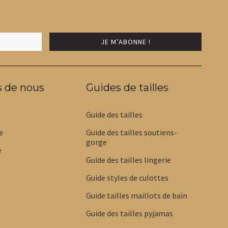
choisies
choi
sur
sur
la
la
page
pag
du
du
produit
prod
s de nous
Guides de tailles
Guide des tailles
e
Guide des tailles soutiens-
gorge
e
Guide des tailles lingerie
Guide styles de culottes
Guide tailles maillots de bain
Guide des tailles pyjamas