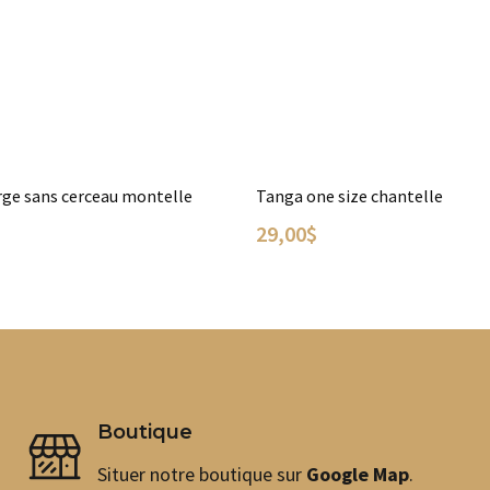
ge sans cerceau montelle
Tanga one size chantelle
29,00
$
 OPTIONS
CHOIX DES OPTIONS
Ce
produit
a
plusieurs
variations.
Les
Boutique
options
peuvent
Situer notre boutique sur
Google Map
.
être