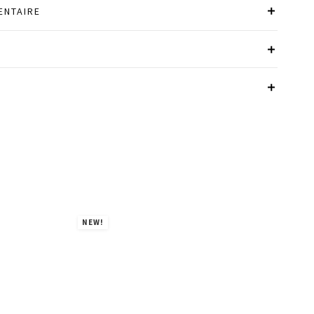
ENTAIRE
NEW!
NE