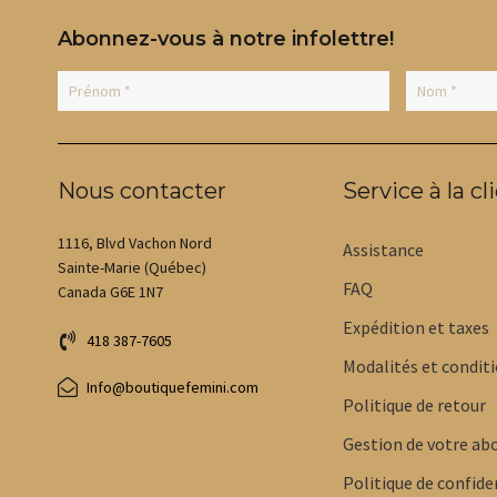
choisies
choisies
sur
sur
Abonnez-vous à notre infolettre!
la
la
page
page
du
du
produit
produit
Nous contacter
Service à la cl
1116, Blvd Vachon Nord
Assistance
Sainte-Marie (Québec)
FAQ
Canada G6E 1N7
Expédition et taxes
418 387-7605
Modalités et condit
Info@boutiquefemini.com
Politique de retour
Gestion de votre a
Politique de confide