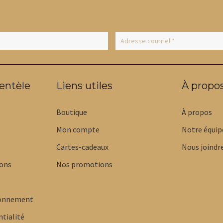
choisies
sur
la
page
du
produit
ientèle
Liens utiles
À propo
Boutique
À propos
Mon compte
Notre équip
Cartes-cadeaux
Nous joindr
ions
Nos promotions
bonnement
ntialité