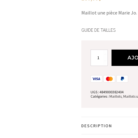
Maillot une pièce Marie Jo.
GUIDE DE TAILLES
quantité
AJO
de
Maillot
une
piece
UGS :
4849000382404
Catégories :
Maillots
,
Maillots 
DESCRIPTION