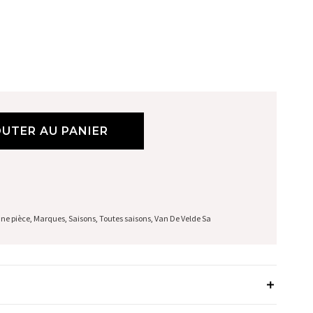
UTER AU PANIER
une pièce
,
Marques
,
Saisons
,
Toutes saisons
,
Van De Velde Sa