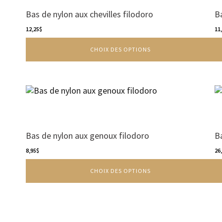
Bas de nylon aux chevilles filodoro
B
12,25
$
11
CHOIX DES OPTIONS
Ce
produit
a
plusieurs
variations.
Bas de nylon aux genoux filodoro
B
Les
options
8,95
$
26
peuvent
CHOIX DES OPTIONS
être
choisies
sur
la
page