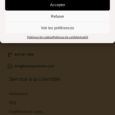
Accepter
Refuser
Nous contacter
Voir les préférences
1116, Blvd Vachon Nord
Sainte-Marie (Québec)
Politique de cookies
Politique de confidentialité
Canada G6E 1N7
418 387-7605
Info@boutiquefemini.com
Service à la clientèle
Assistance
FAQ
Expédition et taxes