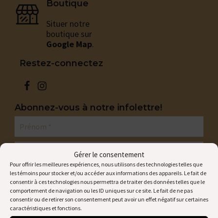
Boutique
Situer notre
boutique sur
Google Map
.
Restez-connectez
Abonnez-vous à notre infolettre!
Gérer le consentement
Pour offrir les meilleures expériences, nous utilisons des technologies telles que
les témoins pour stocker et/ou accéder aux informations des appareils. Le fait de
consentir à ces technologies nous permettra de traiter des données telles que le
comportement de navigation ou les ID uniques sur ce site. Le fait de ne pas
consentir ou de retirer son consentement peut avoir un effet négatif sur certaines
caractéristiques et fonctions.