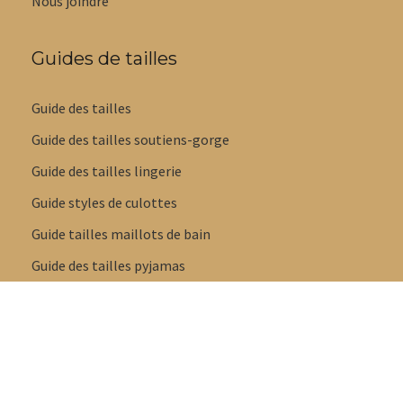
Nous joindre
Guides de tailles
Guide des tailles
Guide des tailles soutiens-gorge
Guide des tailles lingerie
Guide styles de culottes
Guide tailles maillots de bain
Guide des tailles pyjamas
Guide des tailles pantoufles et sandales
Copyright © 2023 Tous droits réservés - Boutique fémini -
Promo Em &