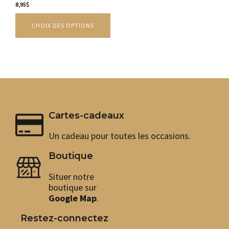
peuvent
8,95
$
être
CHOIX DES OPTIONS
choisies
sur
la
page
du
produit
Cartes-cadeaux
Un cadeau pour toutes les occasions.
Boutique
Situer notre
boutique sur
Google Map
.
Restez-connectez