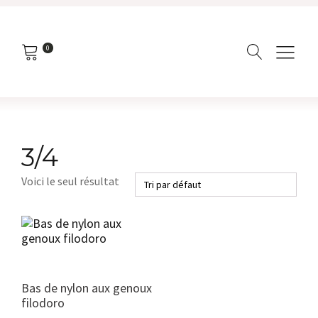
0
3/4
Voici le seul résultat
Ce
produit
a
plusieurs
variations.
Bas de nylon aux genoux
Les
filodoro
options