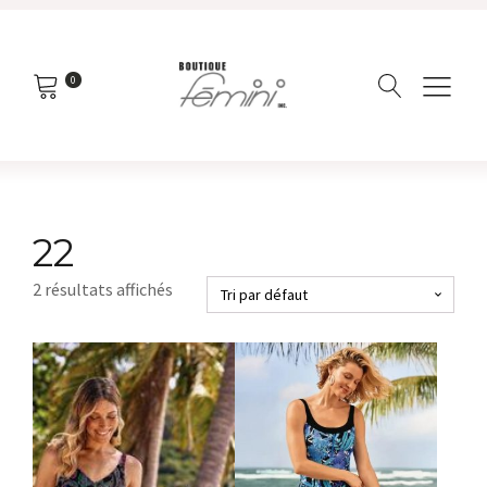
0
22
2 résultats affichés
Ce
produit
a
plusieurs
variations.
Les