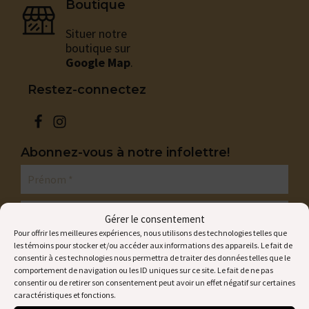
Boutique
Situer notre
boutique sur
Google Map
.
Restez-connectez
Abonnez-vous à notre infolettre!
Gérer le consentement
Pour offrir les meilleures expériences, nous utilisons des technologies telles que
les témoins pour stocker et/ou accéder aux informations des appareils. Le fait de
consentir à ces technologies nous permettra de traiter des données telles que le
comportement de navigation ou les ID uniques sur ce site. Le fait de ne pas
consentir ou de retirer son consentement peut avoir un effet négatif sur certaines
caractéristiques et fonctions.