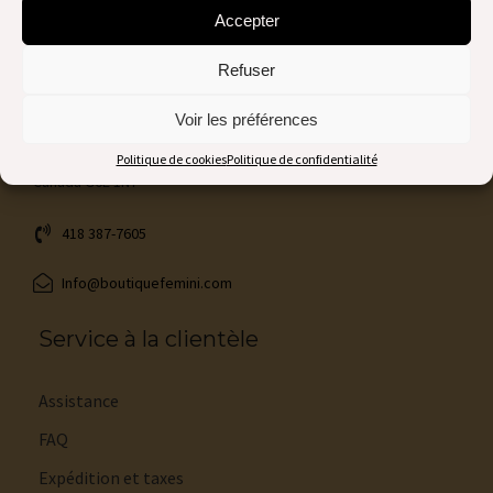
Accepter
Refuser
Nous contacter
Voir les préférences
1116, Blvd Vachon Nord
Sainte-Marie (Québec)
Politique de cookies
Politique de confidentialité
Canada G6E 1N7
418 387-7605
Info@boutiquefemini.com
Service à la clientèle
Assistance
FAQ
Expédition et taxes