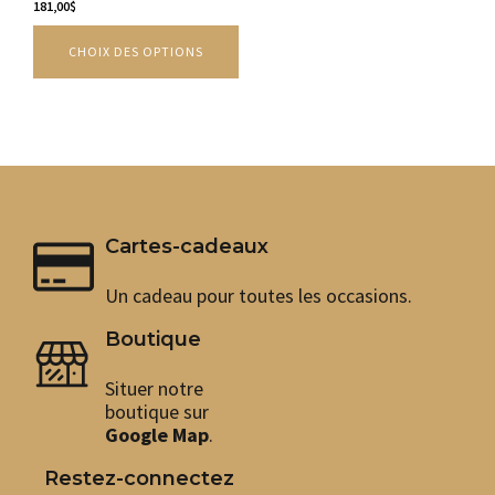
options
181,00
$
peuvent
CHOIX DES OPTIONS
être
choisies
sur
la
page
du
produit
Cartes-cadeaux
Un cadeau pour toutes les occasions.
Boutique
Situer notre
boutique sur
Google Map
.
Restez-connectez