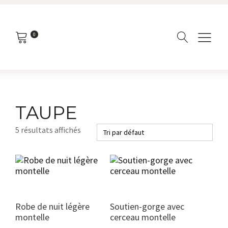
0
TAUPE
5 résultats affichés
Ce
Ce
produit
produit
a
a
plusieurs
plusieurs
variations.
variations.
Robe de nuit légère
Soutien-gorge avec
Les
Les
montelle
cerceau montelle
options
options