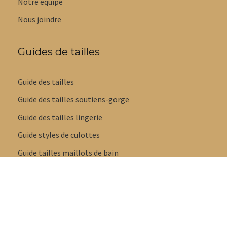
Notre équipe
Nous joindre
Guides de tailles
Guide des tailles
Guide des tailles soutiens-gorge
Guide des tailles lingerie
Guide styles de culottes
Guide tailles maillots de bain
Guide des tailles pyjamas
Guide des tailles pantoufles et sandales