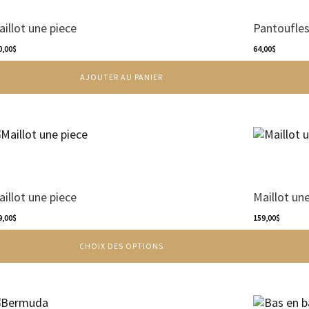
aillot une piece
Pantoufle
0,00
$
64,00
$
AJOUTER AU PANIER
e
Ce
roduit
produit
a
usieurs
plusieurs
riations.
variations.
aillot une piece
Maillot un
es
Les
ptions
9,00
$
options
159,00
$
euvent
peuvent
CHOIX DES OPTIONS
re
être
oisies
choisies
r
sur
la
e
Ce
age
page