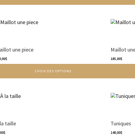
e
roduit
usieurs
riations.
aillot une piece
Maillot un
es
ptions
0,00
$
185,00
$
euvent
CHOIX DES OPTIONS
re
oisies
r
Ce
age
produit
u
a
roduit
plusieurs
variations.
la taille
Tuniques
Les
,00
$
options
140,00
$