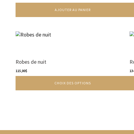
AJOUTER AU PANIER
Ce
produit
a
plusieurs
variations.
Robes de nuit
R
Les
options
115,00
$
13
peuvent
CHOIX DES OPTIONS
être
choisies
sur
la
page
du
produit