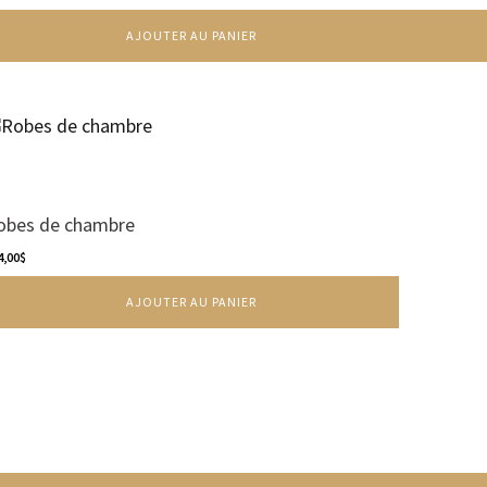
peuvent
AJOUTER AU PANIER
être
choisies
sur
la
page
du
produit
obes de chambre
4,00
$
AJOUTER AU PANIER