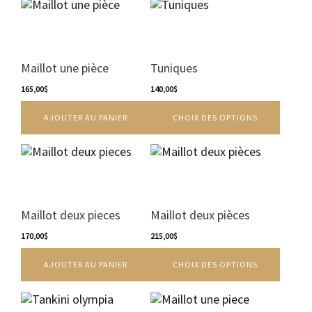
sur
Ce
la
produit
page
a
du
plusieurs
produit
variations.
Maillot une pièce
Tuniques
Les
165,00
$
options
140,00
$
peuvent
AJOUTER AU PANIER
CHOIX DES OPTIONS
être
choisies
sur
Ce
la
produit
page
a
du
plusieurs
produit
variations.
Maillot deux pieces
Maillot deux pièces
Les
170,00
$
options
215,00
$
peuvent
AJOUTER AU PANIER
CHOIX DES OPTIONS
être
choisies
sur
la