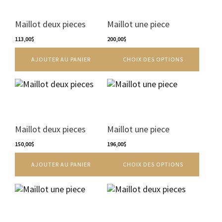
du
plusieurs
produit
variations.
Maillot deux pieces
Maillot une piece
Les
113,00
$
options
200,00
$
peuvent
AJOUTER AU PANIER
CHOIX DES OPTIONS
être
choisies
sur
Ce
la
produit
page
a
du
plusieurs
produit
variations.
Maillot deux pieces
Maillot une piece
Les
150,00
$
options
196,00
$
peuvent
AJOUTER AU PANIER
CHOIX DES OPTIONS
être
choisies
sur
Ce
la
produit
page
a
du
plusieurs