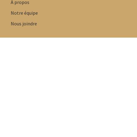
À propos
Notre équipe
Nous joindre
Guides de tailles
Guide des tailles
Guide des tailles soutiens-gorge
Guide des tailles lingerie
Guide styles de culottes
Guide tailles maillots de bain
Guide des tailles pyjamas
Guide des tailles pantoufles et sandales