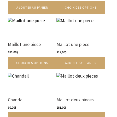
peuvent
AJOUTER AU PANIER
CHOIX DES OPTIONS
être
choisies
sur
Ce
la
produit
page
a
du
plusieurs
produit
variations.
Maillot une piece
Maillot une piece
Les
options
185,00
$
212,00
$
peuvent
CHOIX DES OPTIONS
AJOUTER AU PANIER
être
choisies
sur
Ce
la
produit
page
a
du
plusieurs
produit
variations.
Chandail
Maillot deux pieces
Les
60,00
$
options
281,00
$
peuvent