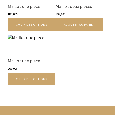
produit
variations.
Maillot une piece
Maillot deux pieces
Les
options
185,00
$
195,00
$
peuvent
CHOIX DES OPTIONS
AJOUTER AU PANIER
être
choisies
sur
Ce
la
produit
page
a
du
plusieurs
produit
variations.
Maillot une piece
Les
options
200,00
$
peuvent
CHOIX DES OPTIONS
être
choisies
sur
la
page
du
produit