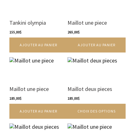
page
du
produit
Tankini olympia
Maillot une piece
155,00
$
265,00
$
AJOUTER AU PANIER
AJOUTER AU PANIER
Ce
produit
a
plusieurs
variations.
Maillot une piece
Maillot deux pieces
Les
185,00
$
options
185,00
$
peuvent
AJOUTER AU PANIER
CHOIX DES OPTIONS
être
choisies
sur
Ce
la
produit
page
a