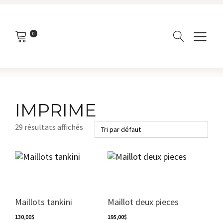
0
IMPRIME
29 résultats affichés
Ce
produit
a
plusieurs
variations.
Maillots tankini
Maillot deux pieces
Les
130,00
$
options
195,00
$