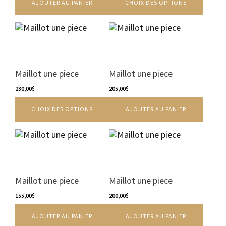
AJOUTER AU PANIER
CHOIX DES OPTIONS
être
choisies
sur
Ce
la
produit
page
a
du
plusieurs
produit
variations.
Maillot une piece
Maillot une piece
Les
options
230,00
$
205,00
$
peuvent
CHOIX DES OPTIONS
AJOUTER AU PANIER
être
choisies
sur
la
page
du
produit
Maillot une piece
Maillot une piece
155,00
$
200,00
$
AJOUTER AU PANIER
AJOUTER AU PANIER