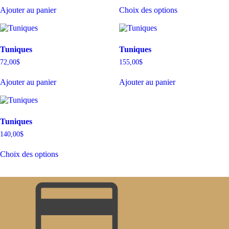
Ce
être
être
Ajouter au panier
Choix des options
produit
choisies
choisies
a
sur
sur
plusieurs
la
la
variations.
page
page
Les
du
du
Tuniques
Tuniques
options
produit
produit
72,00
$
155,00
$
peuvent
être
Ajouter au panier
Ajouter au panier
choisies
sur
la
page
du
Tuniques
produit
140,00
$
Ce
Choix des options
produit
a
plusieurs
variations.
Les
options
peuvent
être
choisies