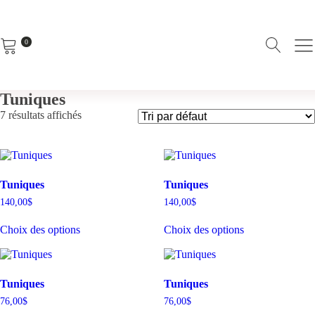
0
Tuniques
7 résultats affichés
Tuniques
Tuniques
140,00
$
140,00
$
Ce
Ce
Choix des options
Choix des options
produit
produit
a
a
plusieurs
plusieurs
variations.
variations.
Les
Les
Tuniques
Tuniques
options
options
76,00
$
76,00
$
peuvent
peuvent