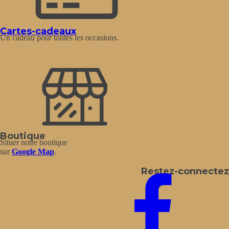
sur
la
page
Cartes-cadeaux
du
Un cadeau pour toutes les occasions.
produit
Boutique
Situer notre boutique
sur
Google Map
.
Restez-connectez