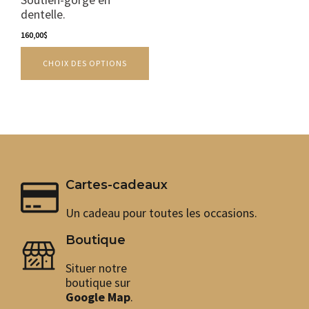
Les
dentelle.
options
peuvent
160,00
$
être
CHOIX DES OPTIONS
choisies
sur
la
page
du
produit
Cartes-cadeaux
Un cadeau pour toutes les occasions.
Boutique
Situer notre
boutique sur
Google Map
.