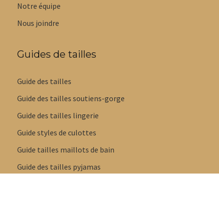
Notre équipe
Nous joindre
Guides de tailles
Guide des tailles
Guide des tailles soutiens-gorge
Guide des tailles lingerie
Guide styles de culottes
Guide tailles maillots de bain
Guide des tailles pyjamas
Guide des tailles pantoufles et sandales