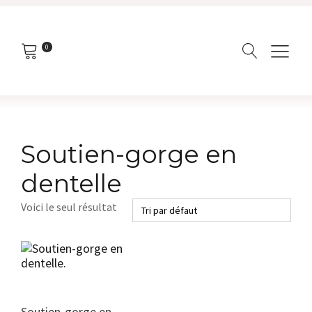
0
Soutien-gorge en
dentelle
Voici le seul résultat
Ce
produit
a
plusieurs
variations.
Soutien-gorge en