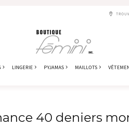
TROUV
S
LINGERIE
PYJAMAS
MAILLOTS
VÊTEME
rmance 40 deniers mo