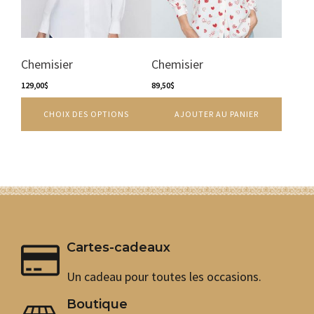
options
peuvent
être
choisies
sur
Chemisier
Chemisier
la
129,00
$
89,50
$
page
du
CHOIX DES OPTIONS
AJOUTER AU PANIER
produit
Cartes-cadeaux
Un cadeau pour toutes les occasions.
Boutique