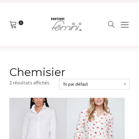
0
Chemisier
2 résultats affichés
Ce
produit
a
plusieurs
variations.
Les