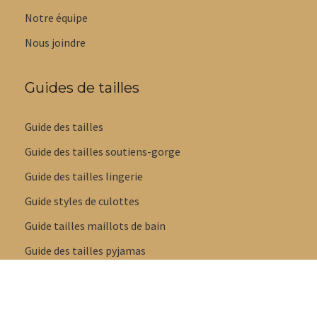
Notre équipe
Nous joindre
Guides de tailles
Guide des tailles
Guide des tailles soutiens-gorge
Guide des tailles lingerie
Guide styles de culottes
Guide tailles maillots de bain
Guide des tailles pyjamas
Guide des tailles pantoufles et sandales