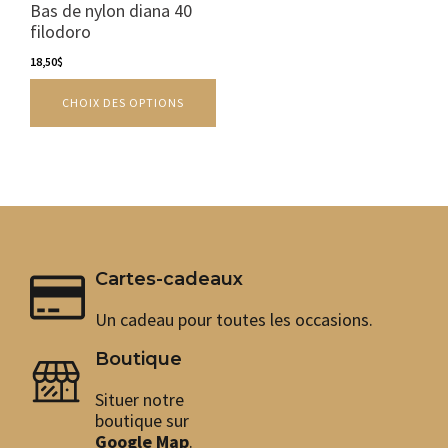
variations.
Bas de nylon diana 40
Les
filodoro
options
peuvent
18,50
$
être
CHOIX DES OPTIONS
choisies
sur
la
page
du
produit
Cartes-cadeaux
Un cadeau pour toutes les occasions.
Boutique
Situer notre
boutique sur
Google Map
.