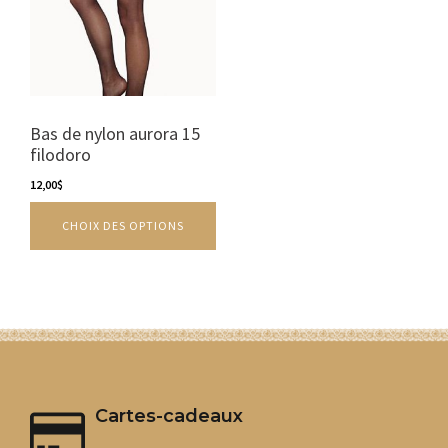
variations.
Les
options
peuvent
être
choisies
sur
Bas de nylon aurora 15
la
filodoro
page
12,00
$
du
produit
CHOIX DES OPTIONS
Cartes-cadeaux